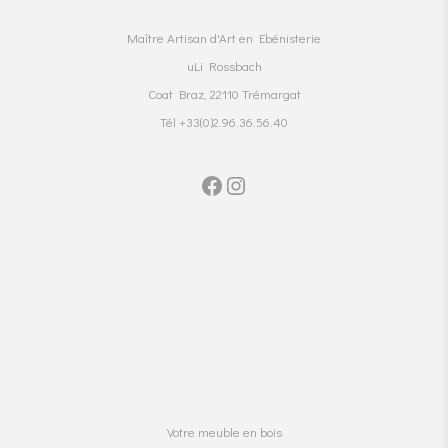
Maître Artisan d'Art en Ebénisterie
uLi Rossbach
Coat Braz, 22110 Trémargat
Tél +33(0)2.96.36.56.40
Votre meuble en bois