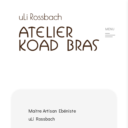
MENU
Maitre Artisan Ebéniste
uLi Rossbach