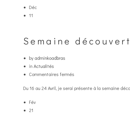
Déc
11
Semaine découvert
by
adminkoadbras
in
Actualités
sur
Commentaires fermés
Semaine
Du 16 au 24 Avril, je serai présente à la semaine déco
découverte
et
Fév
savoir-
21
faire