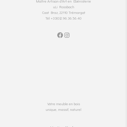
Maître Artisan d'Art en Ebénisterie
uLi Rossbach
Coat Braz, 22110 Trémargat
Tél +33(0)2.96.36.56.40
Facebook
Instagram
Votre meuble en bois
unique, massif, naturel