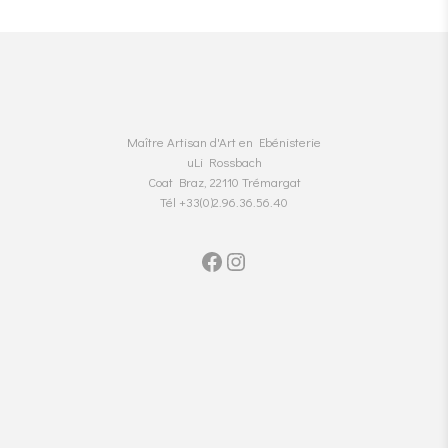
Maître Artisan d'Art en Ebénisterie
uLi Rossbach
Coat Braz, 22110 Trémargat
Tél +33(0)2.96.36.56.40
Facebook
Instagram