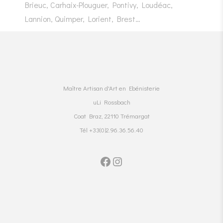
Brieuc, Carhaix-Plouguer, Pontivy, Loudéac,
Lannion, Quimper, Lorient, Brest…
Maître Artisan d'Art en Ebénisterie
uLi Rossbach
Coat Braz, 22110 Trémargat
Tél +33(0)2.96.36.56.40