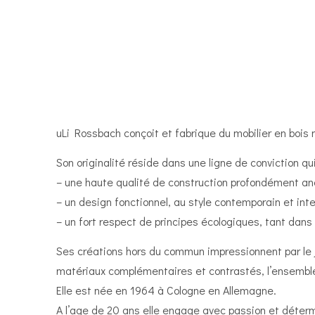
Mobilier pour
Classer
uLi Rossbach conçoit et fabrique du mobilier en bois m
Poser
Son originalité réside dans une ligne de conviction qui
Travailler
– une haute qualité de construction profondément anc
Ranger
– un design fonctionnel, au style contemporain et int
Dormir
– un fort respect de principes écologiques, tant dans l
Sur-mesure
Ses créations hors du commun impressionnent par le 
A propos
matériaux complémentaires et contrastés, l’ensemble
Actualités
Elle est née en 1964 à Cologne en Allemagne.
Presse
A l’age de 20 ans elle engage avec passion et détermi