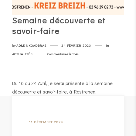
Semaine découverte et
savoir-faire
by
ADMINKOADBRAS
21 FÉVRIER 2023
in
sur
ACTUALITÉS
Commentaires fermés
Semaine
découverte
et
savoir-
Du 16 au 24 Avril, je serai présente à la semaine
faire
découverte et savoir-faire, à Rostrenen.
11 DÉCEMBRE 2024