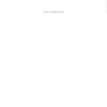
Sur-mesure
Maître Artisan d'Art en Ebénisterie
uLi Rossbach
Coat Braz, 22110 Trémargat
Tél +33(0)2.96.36.56.40