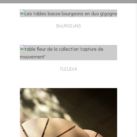
BoURGEoNS
FLEUDiA