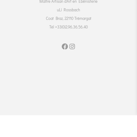
Maître Artisan d'Art en Ebénisterie
uLi Rossbach
Coat Braz, 22110 Trémargat
Tél +33(0)2.96.36.56.40
Votre meuble en bois
unique, massif, naturel