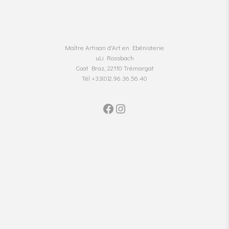
Maître Artisan d'Art en Ebénisterie
uLi Rossbach
Coat Braz, 22110 Trémargat
Tél +33(0)2.96.36.56.40
Facebook
Instagram