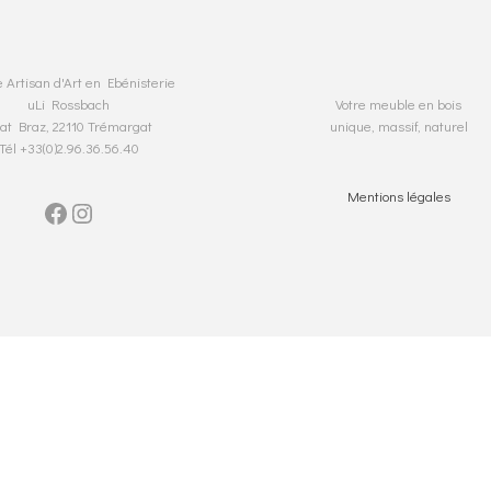
 Artisan d'Art en Ebénisterie
uLi Rossbach
Votre meuble en bois
at Braz, 22110 Trémargat
unique, massif, naturel
Tél +33(0)2.96.36.56.40
Mentions légales
Facebook
Instagram