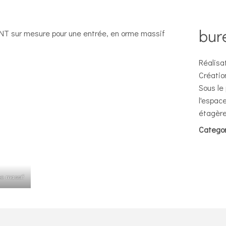
bur
Réalisa
Créatio
Sous le
l'espac
étagère
Categor
e massif