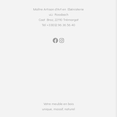
Maître Artisan d'Art en Ebénisterie
uLi Rossbach
Coat Braz, 22110 Trémargat
Tél +33(0)2.96.36.56.40
Facebook
Instagram
Votre meuble en bois
unique, massif, naturel