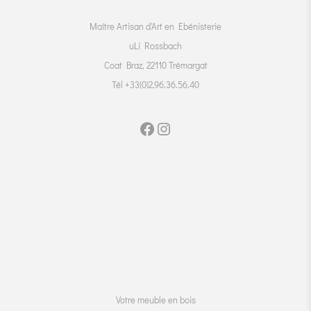
Maître Artisan d'Art en Ebénisterie
uLi Rossbach
Coat Braz, 22110 Trémargat
Tél +33(0)2.96.36.56.40
Votre meuble en bois