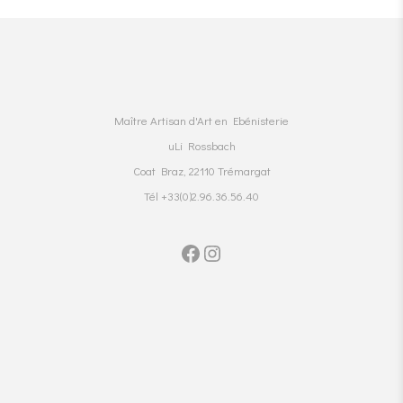
Maître Artisan d'Art en Ebénisterie
uLi Rossbach
Coat Braz, 22110 Trémargat
Tél +33(0)2.96.36.56.40