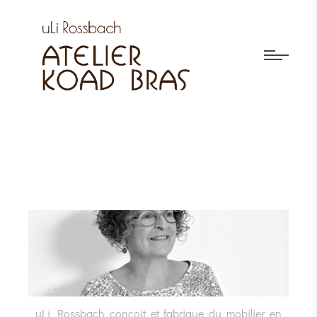
uLi Rossbach conçoit et fabrique du mobilier en