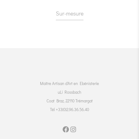
Sur-mesure
Maître Artisan d'Art en Ebénisterie
uLi Rossbach
Coat Braz, 22110 Trémargat
Tél +33(0)2.96.36.56.40