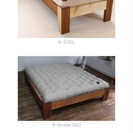
lit EVEIL
lit double O&O