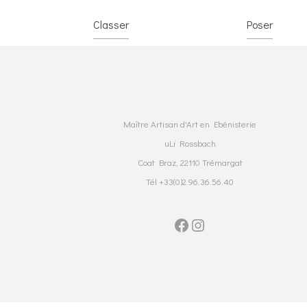
Partenariats
Contact
Classer
Poser
Maître Artisan d'Art en Ebénisterie
uLi Rossbach
Coat Braz, 22110 Trémargat
Tél +33(0)2.96.36.56.40