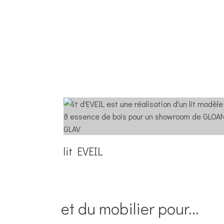
Mobilier pour
Classer
Poser
Travailler
Ranger
Dormir
lit EVEIL
Sur-mesure
A propos
Actualités
et du mobilier pour...
Presse