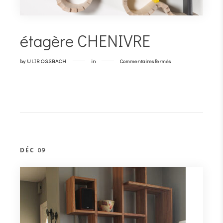
étagère CHENIVRE
sur
by
ULIROSSBACH
in
Commentaires fermés
étagère
CHENIVRE
DÉC
09