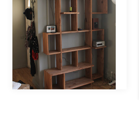
bibliothèque ULTIMA
sur
by
ULIROSSBACH
in
Commentaires fermés
bibliothèque
ULTIMA