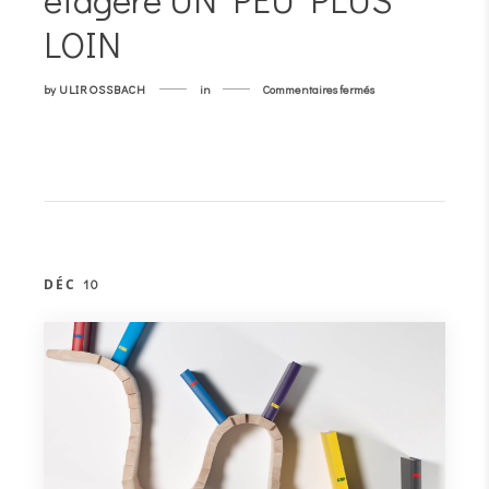
LOIN
sur
by
ULIROSSBACH
in
Commentaires fermés
étagère
UN
PEU
PLUS
LOIN
DÉC
10