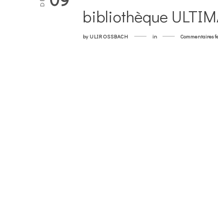
bibliothèque ULTI
by
ULIROSSBACH
in
Commentaires f
07
DÉC
étagère DISCOTHE
by
ULIROSSBACH
in
Commentaires f