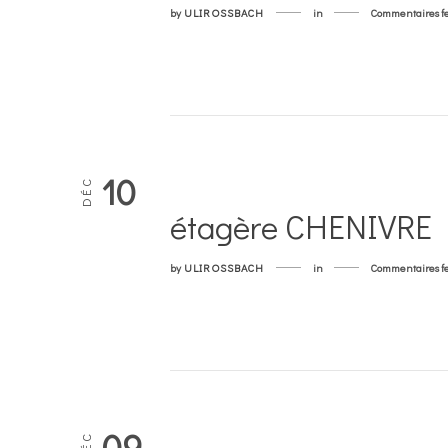
by
ULIROSSBACH
in
Commentaires f
10
DÉC
étagère CHENIVRE
by
ULIROSSBACH
in
Commentaires f
09
DÉC