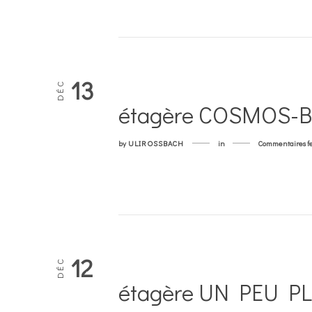
13
DÉC
étagère COSMOS
by
ULIROSSBACH
in
Commentaires f
12
DÉC
étagère UN PEU P