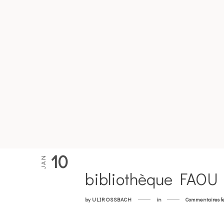
10
JAN
bibliothèque FAOU
by
ULIROSSBACH
in
Commentaires f