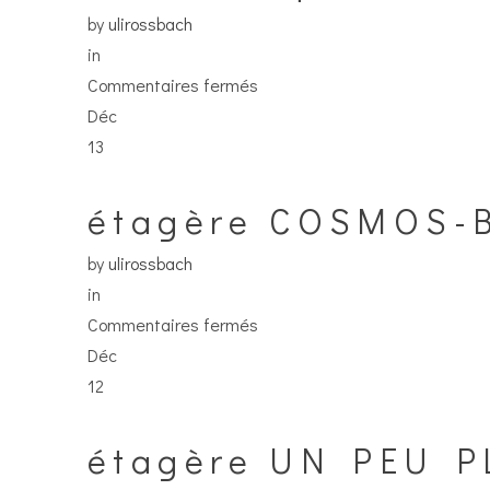
by
ulirossbach
in
sur
Commentaires fermés
bibliothèque
Déc
FAOU
13
étagère COSMOS
by
ulirossbach
in
sur
Commentaires fermés
étagère
Déc
COSMOS-
12
BUCHWURM
étagère UN PEU 