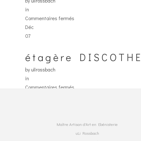
by
ulirossbach
in
sur
Commentaires fermés
bibliothèque
Déc
ULTIMA
07
étagère DISCOTHE
by
ulirossbach
in
sur
Commentaires fermés
étagère
DISCOTHEQUE
II
Maître Artisan d'Art en Ebénisterie
uLi Rossbach