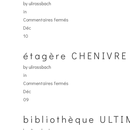
by
ulirossbach
in
sur
Commentaires fermés
étagère
Déc
UN
10
PEU
PLUS
étagère CHENIVRE
LOIN
by
ulirossbach
in
sur
Commentaires fermés
étagère
Déc
CHENIVRE
09
bibliothèque ULT