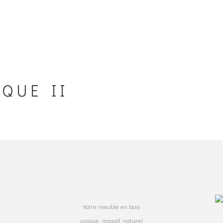
QUE II
Votre meuble en bois
unique, massif, naturel